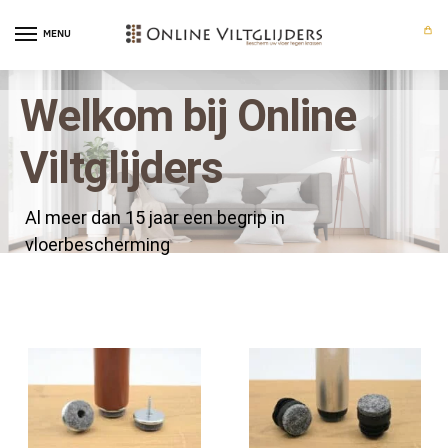
MENU
0
Welkom bij Online
Viltglijders
Al meer dan 15 jaar een begrip in
vloerbescherming