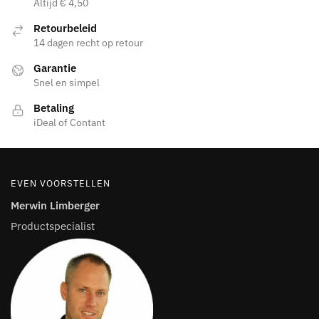
Altijd € 4,50
Retourbeleid
14 dagen recht op retour
Garantie
Snel en simpel
Betaling
iDeal of Contant
EVEN VOORSTELLEN
Merwin Limberger
Productspecialist