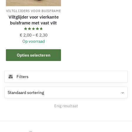
VILTGLIJDERS VOOR BUISFRAME
Viltglijder voor vierkante
buisframe met vast vilt
€
2,00
–
€
2,30
Op voorraad
Dit
Opties selecteren
product
heeft
meerdere
Filters
variaties.
Deze
optie
kan
Enig resultaat
gekozen
worden
op
de