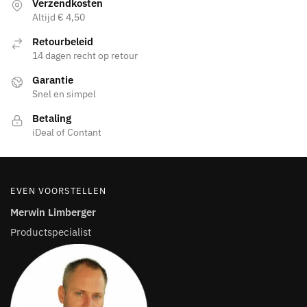
Verzendkosten
productpagina
Altijd € 4,50
Retourbeleid
14 dagen recht op retour
Garantie
Snel en simpel
Betaling
iDeal of Contant
EVEN VOORSTELLEN
Merwin Limberger
Productspecialist