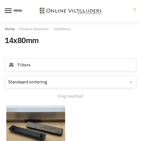
Skip
Skip
to
to
MENU
0
navigation
content
Home
/
Product Diameter
/
14x80mm
14x80mm
Filters
Enig resultaat