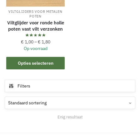
VILTGLIJDERS VOOR METALEN
POTEN
Viltglijder voor ronde holle
poten vast vilt verzonken
€
1,00
–
€
1,80
Op voorraad
Dit
Opties selecteren
product
heeft
meerdere
Filters
variaties.
Deze
optie
kan
Enig resultaat
gekozen
worden
op