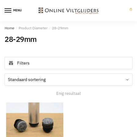
Skip
Skip
to
to
MENU
0
navigation
content
Home
/
Product Diameter
/
28-29mm
28-29mm
Filters
Enig resultaat