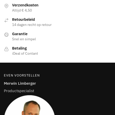
de
Verzendkosten
productpagina
Altijd € 4,50
Retourbeleid
14 dagen recht op retour
Garantie
Snel en simpel
Betaling
iDeal of Contant
EVEN VOORSTELLEN
Merwin Limberger
Productspecialist