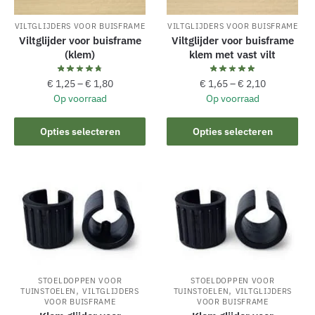
VILTGLIJDERS VOOR BUISFRAME
VILTGLIJDERS VOOR BUISFRAME
Viltglijder voor buisframe
Viltglijder voor buisframe
(klem)
klem met vast vilt
€
1,25
–
€
1,80
€
1,65
–
€
2,10
Op voorraad
Op voorraad
Dit
Dit
Opties selecteren
Opties selecteren
product
product
heeft
heeft
meerdere
meerdere
variaties.
variaties.
Deze
Deze
optie
optie
kan
kan
gekozen
gekozen
worden
worden
STOELDOPPEN VOOR
STOELDOPPEN VOOR
,
,
TUINSTOELEN
VILTGLIJDERS
TUINSTOELEN
VILTGLIJDERS
op
op
VOOR BUISFRAME
VOOR BUISFRAME
de
de