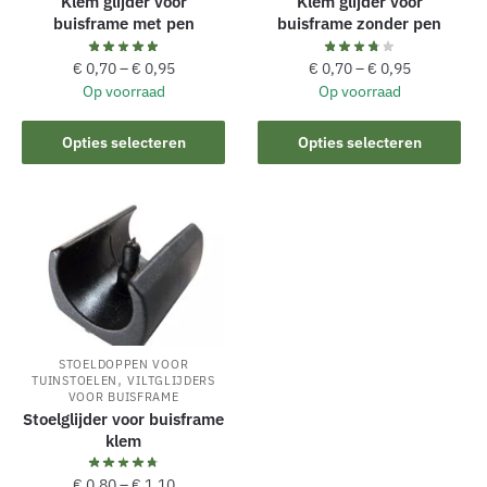
Klem glijder voor
Klem glijder voor
productpagina
productpagina
buisframe met pen
buisframe zonder pen
€
0,70
–
€
0,95
€
0,70
–
€
0,95
Op voorraad
Op voorraad
Dit
Dit
Opties selecteren
Opties selecteren
product
product
heeft
heeft
meerdere
meerdere
variaties.
variaties.
Deze
Deze
optie
optie
kan
kan
gekozen
gekozen
STOELDOPPEN VOOR
worden
worden
,
TUINSTOELEN
VILTGLIJDERS
op
op
VOOR BUISFRAME
Stoelglijder voor buisframe
de
de
klem
productpagina
productpagina
€
0,80
–
€
1,10