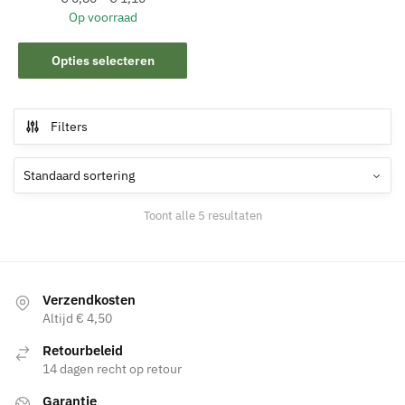
Op voorraad
Dit
Opties selecteren
product
heeft
meerdere
Filters
variaties.
Deze
optie
kan
Toont alle 5 resultaten
gekozen
worden
op
de
Verzendkosten
productpagina
Altijd € 4,50
Retourbeleid
14 dagen recht op retour
Garantie