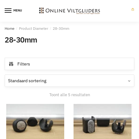
Skip
Skip
to
to
MENU
0
navigation
content
Home
/
Product Diameter
/
28-30mm
28-30mm
Filters
Toont alle 5 resultaten