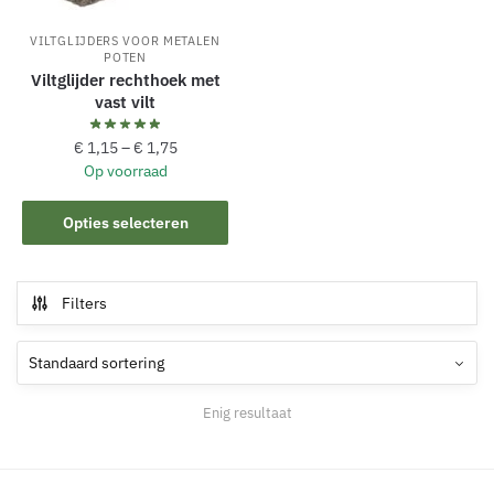
VILTGLIJDERS VOOR METALEN
POTEN
Viltglijder rechthoek met
vast vilt
€
1,15
–
€
1,75
Op voorraad
Dit
Opties selecteren
product
heeft
meerdere
Filters
variaties.
Deze
optie
kan
Enig resultaat
gekozen
worden
op