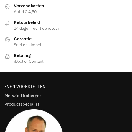
de
Verzendkosten
productpagina
Altijd € 4,50
Retourbeleid
14 dagen recht op retour
Garantie
Snel en simpel
Betaling
iDeal of Contant
EVEN VOORSTELLEN
Merwin Limberger
Productspecialist