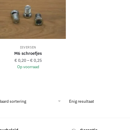
DIVERSEN
M6 schroefjes
€
0,20
–
€
0,25
Op voorraad
Dit
product
heeft
meerdere
Enig resultaat
variaties.
Deze
optie
kan