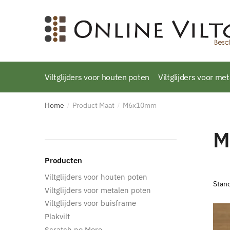
Skip
Skip
to
to
navigation
content
Viltglijders voor houten poten
Viltglijders voor me
Home
Product Maat
M6x10mm
/
/
M
Producten
Viltglijders voor houten poten
Viltglijders voor metalen poten
Viltglijders voor buisframe
Plakvilt
Scratch no More