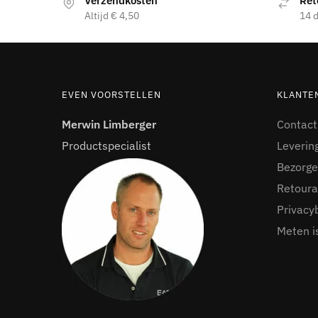
Verzendkosten
Ret
Altijd € 4,50
14 d
EVEN VOORSTELLEN
KLANTE
Merwin Limberger
Contact
Productspecialist
Leverin
Bezorge
Retoura
Privacy
Meten i