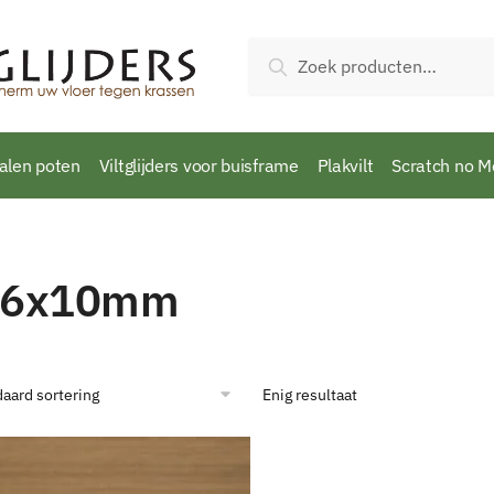
Zoeken
Zoeken
naar:
talen poten
Viltglijders voor buisframe
Plakvilt
Scratch no M
6x10mm
Enig resultaat