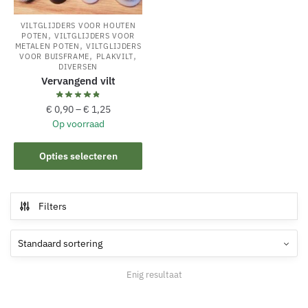
VILTGLIJDERS VOOR HOUTEN
,
POTEN
VILTGLIJDERS VOOR
,
METALEN POTEN
VILTGLIJDERS
,
,
VOOR BUISFRAME
PLAKVILT
DIVERSEN
Vervangend vilt
€
0,90
–
€
1,25
Op voorraad
Dit
Opties selecteren
product
heeft
meerdere
Filters
variaties.
Deze
optie
kan
Enig resultaat
gekozen
worden