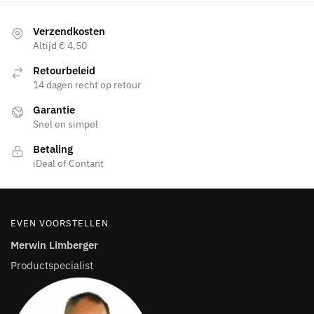
op
de
Verzendkosten
productpagina
Altijd € 4,50
Retourbeleid
14 dagen recht op retour
Garantie
Snel en simpel
Betaling
iDeal of Contant
EVEN VOORSTELLEN
Merwin Limberger
Productspecialist