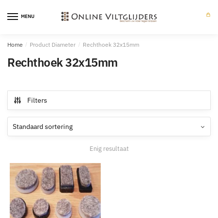
Skip
Skip
to
to
MENU
0
navigation
content
Home
/
Product Diameter
/
Rechthoek 32x15mm
Rechthoek 32x15mm
Filters
Enig resultaat