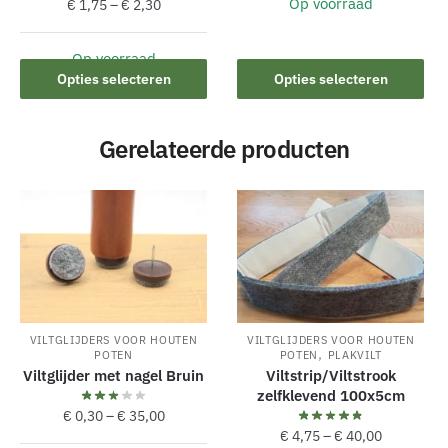
Op voorraad
€
1,75
–
€
2,30
Dit
product
Op voorraad
heeft
Dit
Opties selecteren
Opties selecteren
meerdere
product
variaties.
heeft
Deze
Gerelateerde producten
meerdere
optie
variaties.
kan
Deze
gekozen
optie
worden
kan
op
gekozen
de
worden
productpagina
op
de
VILTGLIJDERS VOOR HOUTEN
VILTGLIJDERS VOOR HOUTEN
,
POTEN
POTEN
PLAKVILT
productpagina
Viltglijder met nagel Bruin
Viltstrip/Viltstrook
zelfklevend 100x5cm
€
0,30
–
€
35,00
€
4,75
–
€
40,00