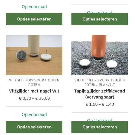
Op voorraad
Dit
Op voorraad
Dit
product
Opties selecteren
Opties selecteren
product
heeft
heeft
meerdere
meerdere
variaties.
variaties.
Deze
Deze
optie
optie
kan
kan
gekozen
gekozen
worden
VILTGLIJDERS VOOR HOUTEN
VILTGLIJDERS VOOR HOUTEN
worden
op
,
POTEN
POTEN
PLAKVILT
op
de
Viltglijder met nagel Wit
Tapijt glijder zelfklevend
de
(vervangbaar)
productpagina
€
0,30
–
€
35,00
productpagina
€
1,00
–
€
1,40
Op voorraad
Dit
Op voorraad
Dit
product
Opties selecteren
Opties selecteren
product
heeft