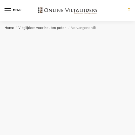
Skip
Skip
to
to
MENU
0
navigation
content
Home
/
Viltglijders voor houten poten
/
Vervangend vilt