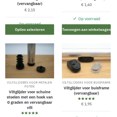
(vervangbaar)
€
1,60
€
2,15
Op voorraad
Op voorraad
Dit
Opties selecteren
Toevoegen aan winkelwagen
product
heeft
meerdere
variaties.
Deze
optie
kan
gekozen
VILTGLIJDERS VOOR METALEN
VILTGLIJDERS VOOR BUISFRAME
worden
POTEN
Viltglijder voor buisframe
op
Viltglijder voor schuine
(vervangbaar)
de
stoelen met een hoek van
0 graden en vervangbaar
productpagina
€
1,95
vilt