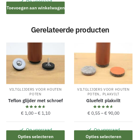
Op voorraad
Toevoegen aan winkelwagen
Gerelateerde producten
VILTGLIJDERS VOOR HOUTEN
VILTGLIJDERS VOOR HOUTEN
,
POTEN
POTEN
PLAKVILT
Teflon glijder met schroef
Gluefelt plakvilt
€
1,00
–
€
1,10
€
0,55
–
€
90,00
Op voorraad
Op voorraad
Dit
Dit
Opties selecteren
Opties selecteren