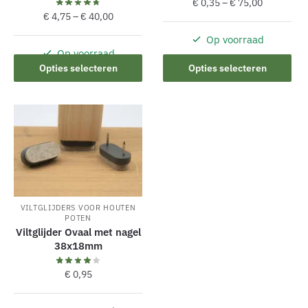
€
0,35
–
€
75,00
€
4,75
–
€
40,00
Op voorraad
Dit
Op voorraad
Dit
product
Opties selecteren
Opties selecteren
product
heeft
heeft
meerdere
meerdere
variaties.
variaties.
Deze
Deze
optie
optie
kan
kan
gekozen
gekozen
worden
VILTGLIJDERS VOOR HOUTEN
worden
op
POTEN
op
de
Viltglijder Ovaal met nagel
de
38x18mm
productpagina
productpagina
€
0,95