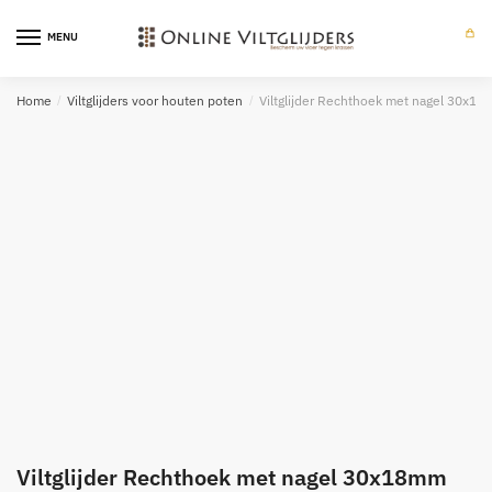
Skip
Skip
to
to
MENU
0
navigation
content
Home
/
Viltglijders voor houten poten
/
Viltglijder Rechthoek met nagel 30x1
Viltglijder Rechthoek met nagel 30x18mm