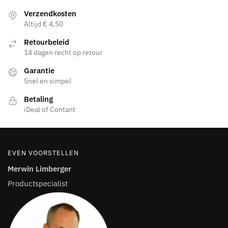
optie
variaties.
Verzendkosten
kan
Deze
Altijd € 4,50
gekozen
optie
Retourbeleid
worden
kan
14 dagen recht op retour
op
gekozen
de
Garantie
worden
Snel en simpel
productpagina
op
de
Betaling
productpagina
iDeal of Contant
EVEN VOORSTELLEN
Merwin Limberger
Productspecialist