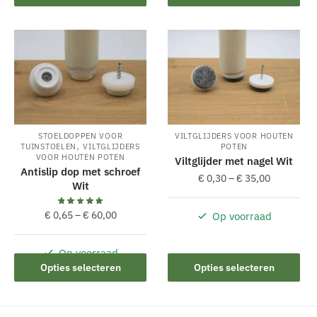
product
product
heeft
heeft
meerdere
meerdere
variaties.
variaties.
Deze
Deze
optie
optie
kan
kan
gekozen
gekozen
STOELDOPPEN VOOR
VILTGLIJDERS VOOR HOUTEN
worden
worden
,
TUINSTOELEN
VILTGLIJDERS
POTEN
op
op
VOOR HOUTEN POTEN
Viltglijder met nagel Wit
Antislip dop met schroef
de
de
€
0,30
–
€
35,00
Wit
productpagina
productpagina
€
0,65
–
€
60,00
Op voorraad
Dit
product
Op voorraad
heeft
Dit
Opties selecteren
Opties selecteren
meerdere
product
variaties.
heeft
Deze
meerdere