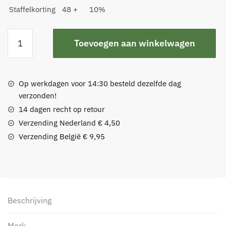
Staffelkorting
48 +
10%
Viltglijder
Toevoegen aan winkelwagen
Rechthoek
met
nagel
30x18mm
Op werkdagen voor 14:30 besteld dezelfde dag
aantal
verzonden!
14 dagen recht op retour
Verzending Nederland € 4,50
Verzending België € 9,95
Beschrijving
Merk