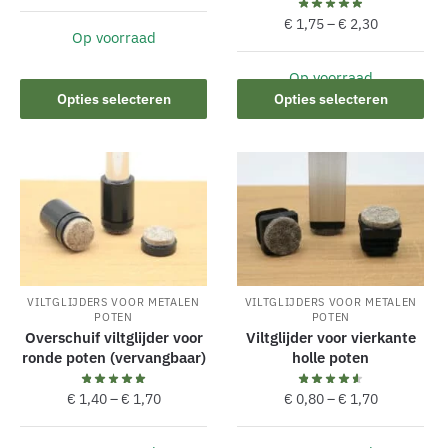
€
1,75
–
€
2,30
Op voorraad
Dit
product
Op voorraad
Dit
Opties selecteren
Opties selecteren
heeft
product
meerdere
heeft
variaties.
meerdere
Deze
variaties.
optie
Deze
kan
optie
gekozen
kan
worden
gekozen
op
VILTGLIJDERS VOOR METALEN
VILTGLIJDERS VOOR METALEN
worden
de
POTEN
POTEN
op
Overschuif viltglijder voor
Viltglijder voor vierkante
productpagina
de
ronde poten (vervangbaar)
holle poten
productpagina
€
1,40
–
€
1,70
€
0,80
–
€
1,70