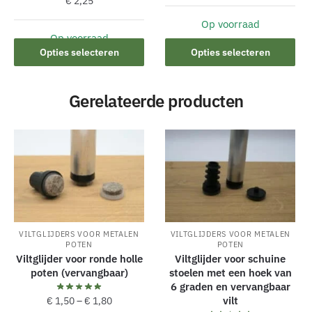
€
2,25
Op voorraad
Dit
Op voorraad
Dit
product
Opties selecteren
Opties selecteren
product
heeft
heeft
meerdere
Gerelateerde producten
meerdere
variaties.
variaties.
Deze
Deze
optie
optie
kan
kan
gekozen
gekozen
worden
worden
op
op
de
de
productpagina
VILTGLIJDERS VOOR METALEN
VILTGLIJDERS VOOR METALEN
POTEN
POTEN
productpagina
Viltglijder voor ronde holle
Viltglijder voor schuine
poten (vervangbaar)
stoelen met een hoek van
6 graden en vervangbaar
vilt
€
1,50
–
€
1,80