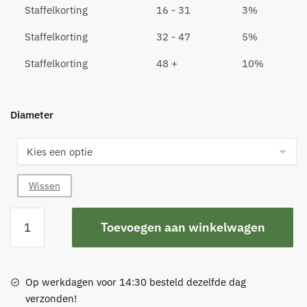
Staffelkorting
16 - 31
3%
Staffelkorting
32 - 47
5%
Staffelkorting
48 +
10%
Diameter
Wissen
Viltglijder
Toevoegen aan winkelwagen
met
schroefdraad
(vervangbaar)
aantal
Op werkdagen voor 14:30 besteld dezelfde dag
verzonden!