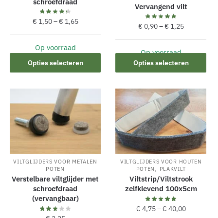
schroefdraad
Vervangend vilt
€
1,50
–
€
1,65
€
0,90
–
€
1,25
Op voorraad
Op voorraad
Dit
Dit
Opties selecteren
Opties selecteren
product
product
heeft
heeft
meerdere
meerdere
variaties.
variaties.
Deze
Deze
optie
optie
kan
kan
gekozen
gekozen
worden
VILTGLIJDERS VOOR METALEN
VILTGLIJDERS VOOR HOUTEN
worden
,
POTEN
POTEN
PLAKVILT
op
op
Verstelbare viltglijder met
Viltstrip/Viltstrook
de
de
schroefdraad
zelfklevend 100x5cm
productpagina
(vervangbaar)
productpagina
€
4,75
–
€
40,00