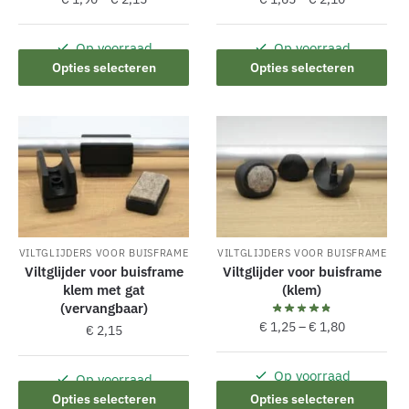
Op voorraad
Op voorraad
Dit
Dit
Opties selecteren
Opties selecteren
product
product
heeft
heeft
meerdere
meerdere
variaties.
variaties.
Deze
Deze
optie
optie
kan
kan
gekozen
gekozen
VILTGLIJDERS VOOR BUISFRAME
VILTGLIJDERS VOOR BUISFRAME
worden
worden
Viltglijder voor buisframe
Viltglijder voor buisframe
op
op
klem met gat
(klem)
de
de
(vervangbaar)
productpagina
productpagina
€
1,25
–
€
1,80
€
2,15
Op voorraad
Op voorraad
Dit
Dit
Opties selecteren
Opties selecteren