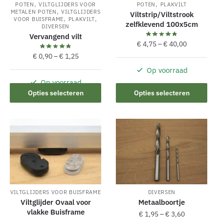
,
,
POTEN
VILTGLIJDERS VOOR
POTEN
PLAKVILT
,
METALEN POTEN
VILTGLIJDERS
Viltstrip/Viltstrook
,
,
VOOR BUISFRAME
PLAKVILT
zelfklevend 100x5cm
DIVERSEN
Vervangend vilt
€
4,75
–
€
40,00
€
0,90
–
€
1,25
Op voorraad
Dit
Op voorraad
product
Dit
Opties selecteren
Opties selecteren
heeft
product
meerdere
heeft
variaties.
meerdere
Deze
variaties.
optie
Deze
kan
optie
gekozen
kan
worden
gekozen
VILTGLIJDERS VOOR BUISFRAME
DIVERSEN
op
worden
Viltglijder Ovaal voor
Metaalboortje
de
op
vlakke Buisframe
€
1,95
–
€
3,60
productpagina
de