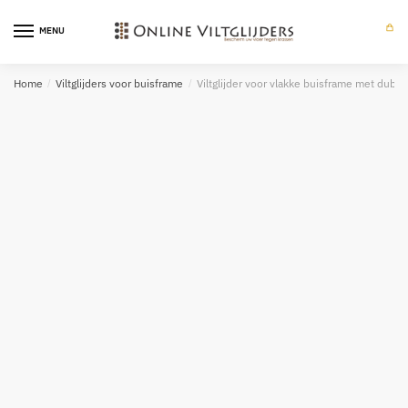
Skip
Skip
to
to
MENU
0
navigation
content
Home
/
Viltglijders voor buisframe
/
Viltglijder voor vlakke buisframe met dubb