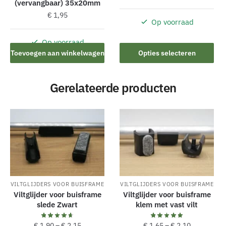
(vervangbaar) 35x20mm
productpagina
€
1,95
Op voorraad
Dit
product
Op voorraad
Toevoegen aan winkelwagen
Opties selecteren
heeft
meerdere
variaties.
Gerelateerde producten
Deze
optie
kan
gekozen
worden
op
de
productpagina
VILTGLIJDERS VOOR BUISFRAME
VILTGLIJDERS VOOR BUISFRAME
Viltglijder voor buisframe
Viltglijder voor buisframe
slede Zwart
klem met vast vilt
€
1,90
–
€
2,15
€
1,65
–
€
2,10