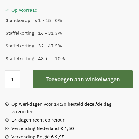
Op voorraad
Standaardprijs
1 - 15
0%
Staffelkorting
16 - 31
3%
Staffelkorting
32 - 47
5%
Staffelkorting
48 +
10%
Viltglijder
Toevoegen aan winkelwagen
voor
vlakke
buisframe
met
Op werkdagen voor 14:30 besteld dezelfde dag
dubbele
verzonden!
schroef
14 dagen recht op retour
(vervangbaar)
Verzending Nederland € 4,50
aantal
Verzending België € 9,95